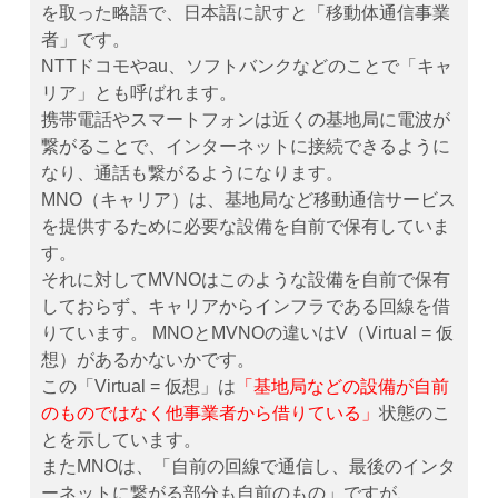
を取った略語で、日本語に訳すと「移動体通信事業
者」です。
NTTドコモやau、ソフトバンクなどのことで「キャ
リア」とも呼ばれます。
携帯電話やスマートフォンは近くの基地局に電波が
繋がることで、インターネットに接続できるように
なり、通話も繋がるようになります。
MNO（キャリア）は、基地局など移動通信サービス
を提供するために必要な設備を自前で保有していま
す。
それに対してMVNOはこのような設備を自前で保有
しておらず、キャリアからインフラである回線を借
りています。 MNOとMVNOの違いはV（Virtual = 仮
想）があるかないかです。
この「Virtual = 仮想」は
「基地局などの設備が自前
のものではなく他事業者から借りている」
状態のこ
とを示しています。
またMNOは、「自前の回線で通信し、最後のインタ
ーネットに繋がる部分も自前のもの」ですが、