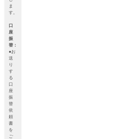
ま
す。
口
座
振
替：
●お
送
り
す
る
口
座
振
替
依
頼
書
を
ご