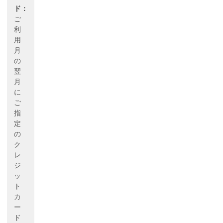
ド：
ご
利
用
月
の
翌
月
に
ご
指
定
の
ク
レ
ジ
ッ
ト
カ
ー
ド