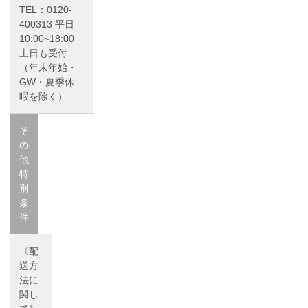
TEL：0120-
400313 平日
10:00~18:00
土日も受付
（年末年始・
GW・夏季休
暇を除く）
そ
の
他
特
別
条
件
《配
送方
法に
関し