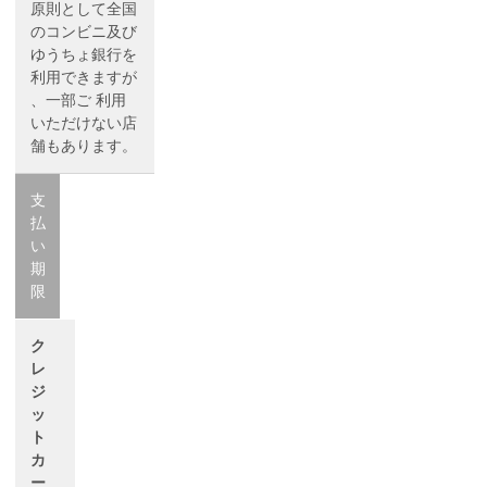
原則として全国
のコンビニ及び
ゆうちょ銀行を
利用できますが
、一部ご 利用
いただけない店
舗もあります。
支
払
い
期
限
ク
レ
ジ
ッ
ト
カ
ー