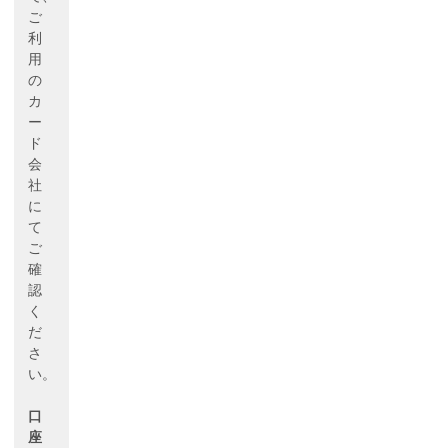
ご
利
用
の
カ
ー
ド
会
社
に
て
ご
確
認
く
だ
さ
い。
口
座