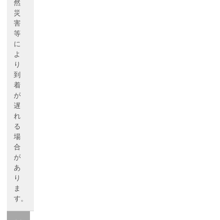
然
災
害
等
に
よ
り
到
着
が
遅
れ
る
場
合
が
あ
り
ま
す。