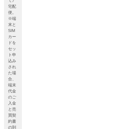
て》
宅配
便。
※端
末と
SIM
カー
ドを
セッ
ト申
込み
され
た場
合、
端末
代金
のご
入金
と売
買契
約書
の到