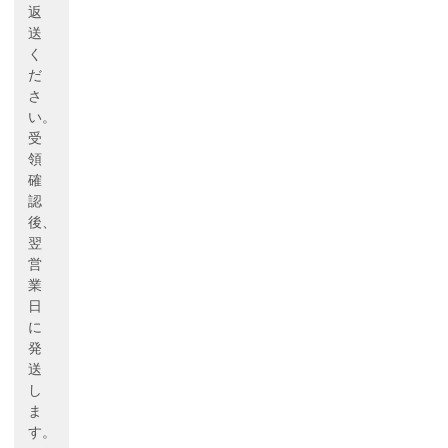
返
送
く
だ
さ
い。
受
領
確
認
後、
翌
営
業
日
に
発
送
し
ま
す。