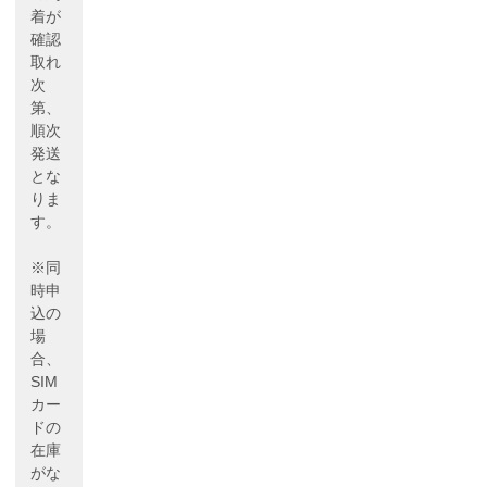
着が
確認
取れ
次
第、
順次
発送
とな
りま
す。
※同
時申
込の
場
合、
SIM
カー
ドの
在庫
がな