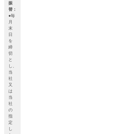
振
替：
●毎
月
末
日
を
締
切
と
し、
当
社
又
は
当
社
の
指
定
し