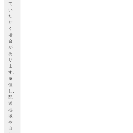
て
い
た
だ
く
場
合
が
あ
り
ま
す。
※
但
し、
配
送
地
域
や
自