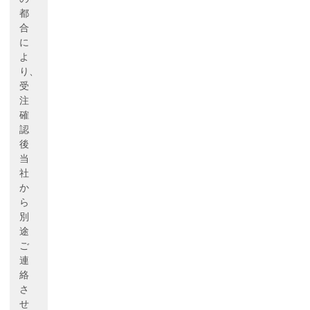
都
合
に
よ
り、
受
注
確
認
後
当
社
か
ら
別
途
ご
連
絡
さ
せ