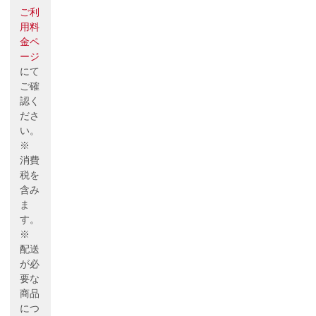
ご利
用料
金ペ
ージ
にて
ご確
認く
ださ
い。
※
消費
税を
含み
ま
す。
※
配送
が必
要な
商品
につ