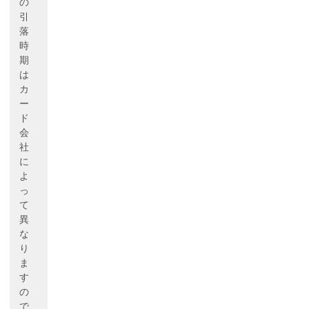
の
引
落
時
期
は
カ
ー
ド
会
社
に
よ
っ
て
異
な
り
ま
す
の
で、