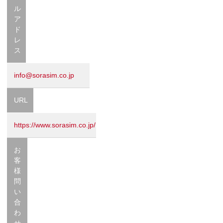
ル
ア
ド
レ
ス
info@sorasim.co.jp
URL
https://www.sorasim.co.jp/
お
客
様
問
い
合
わ