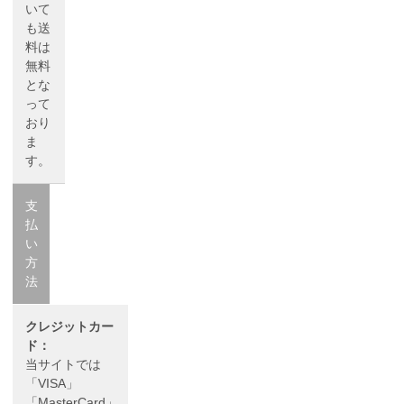
いて
も送
料は
無料
とな
って
おり
ま
す。
支
払
い
方
法
クレジットカー
ド：
当サイトでは
「VISA」
「MasterCard」