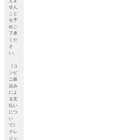
えま
せん
こと
を予
めご
了承
くだ
さ
い。
《コ
ンビ
ニ振
込み
によ
る支
払い
につ
い
て》
クレ
ジッ