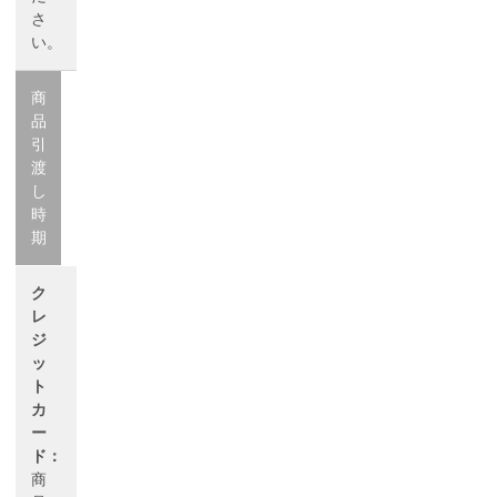
さ
い。
商
品
引
渡
し
時
期
ク
レ
ジ
ッ
ト
カ
ー
ド：
商