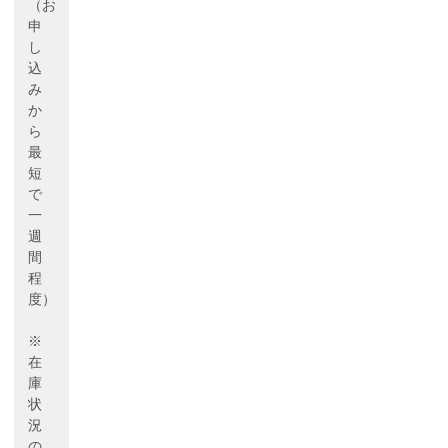
（お
申
し
込
み
か
ら
最
短
で
一
週
間
程
度）
※
在
庫
状
況
の