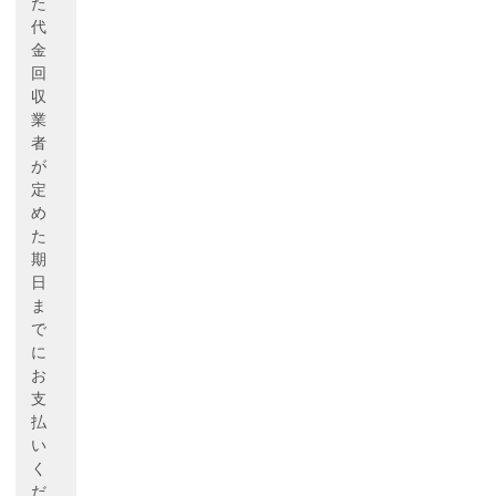
た
代
金
回
収
業
者
が
定
め
た
期
日
ま
で
に
お
支
払
い
く
だ