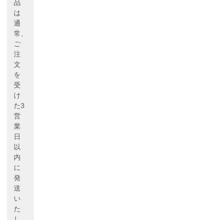
品
は
通
常、
ご
注
文
を
受
け
た3
営
業
日
以
内
に
発
送
い
た
し