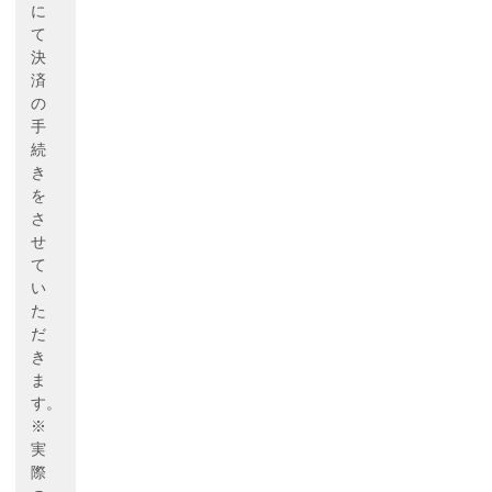
に
て
決
済
の
手
続
き
を
さ
せ
て
い
た
だ
き
ま
す。
※
実
際