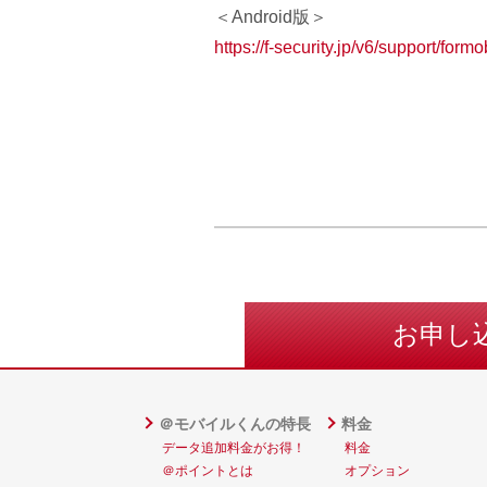
＜Android版＞
https://f-security.jp/v6/suppo
rt/formo
お申し
＠モバイルくんの特長
料金
データ追加料金がお得！
料金
＠ポイントとは
オプション