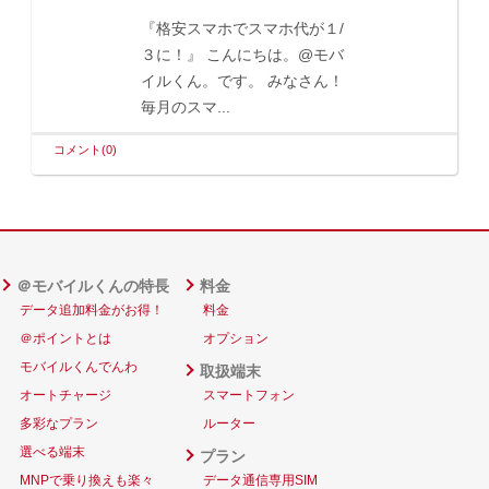
『格安スマホでスマホ代が１/
３に！』 こんにちは。@モバ
イルくん。です。 みなさん！
毎月のスマ...
コメント(0)
＠モバイルくんの特長
料金
データ追加料金がお得！
料金
＠ポイントとは
オプション
モバイルくんでんわ
取扱端末
オートチャージ
スマートフォン
多彩なプラン
ルーター
選べる端末
プラン
MNPで乗り換えも楽々
データ通信専用SIM