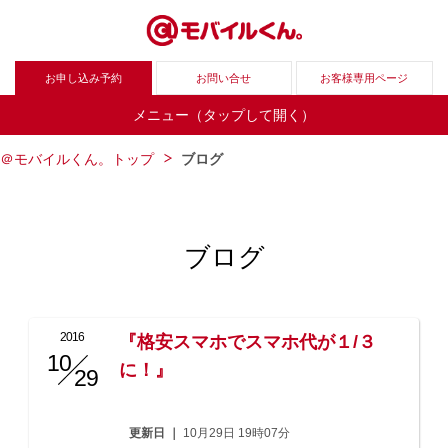
お申し込み予約
お問い合せ
お客様専用ページ
メニュー（タップして開く）
＠モバイルくん。トップ
ブログ
ブログ
2016
『格安スマホでスマホ代が１/３
10
/
に！』
29
更新日 ｜
10月29日 19時07分