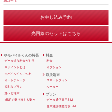
2013年(4)
お申し込み予約
光回線のセットはこちら
＠モバイルくんの特長
料金
データ追加料金がお得！
料金
＠ポイントとは
オプション
モバイルくんでんわ
取扱端末
オートチャージ
スマートフォン
多彩なプラン
ルーター
選べる端末
プラン
MNPで乗り換えも楽々
データ通信専用SIM
音声通話機能付きSIM