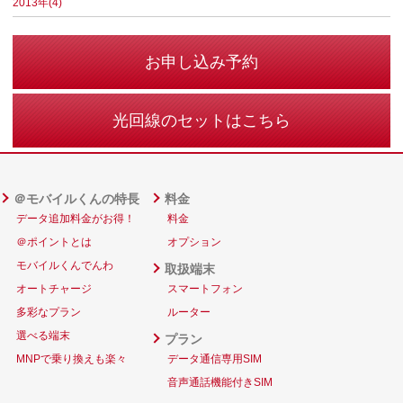
2013年(4)
お申し込み予約
光回線のセットはこちら
＠モバイルくんの特長
料金
データ追加料金がお得！
料金
＠ポイントとは
オプション
モバイルくんでんわ
取扱端末
オートチャージ
スマートフォン
多彩なプラン
ルーター
選べる端末
プラン
MNPで乗り換えも楽々
データ通信専用SIM
音声通話機能付きSIM