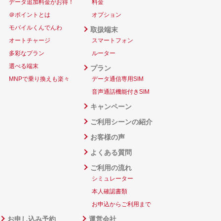
データ追加料金がお得！
料金
＠ポイントとは
オプション
モバイルくんでんわ
取扱端末
オートチャージ
スマートフォン
多彩なプラン
ルーター
選べる端末
プラン
MNPで乗り換えも楽々
データ通信専用SIM
音声通話機能付きSIM
キャンペーン
ご利用シーンの紹介
お客様の声
よくある質問
ご利用の流れ
シミュレーター
本人確認書類
お申込からご利用まで
お申し込み予約
運営会社