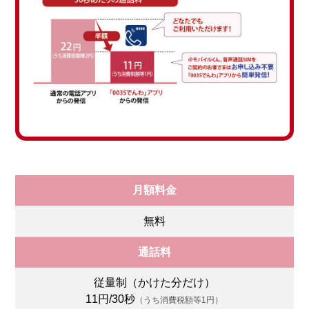
月額料金
無料
通話料
従量制（かけた分だけ）
11円/30秒
（うち消費税額等1円）