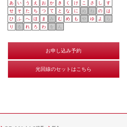
あ
い
う
え
お
か
き
く
け
こ
さ
し
す
せ
そ
た
ち
つ
て
と
な
に
ぬ
ね
の
は
ひ
ふ
へ
ほ
ま
み
む
め
も
や
ゆ
よ
ら
り
る
れ
ろ
わ
を
ん
お申し込み予約
光回線のセットはこちら