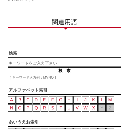
関連用語
検索
［ キーワード入力例：MVNO ］
アルファベット索引
A
B
C
D
E
F
G
H
I
J
K
L
M
N
O
P
Q
R
S
T
U
V
W
X
Y
Z
あいうえお索引