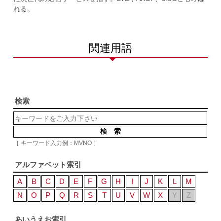
れる。
関連用語
検索
［ キーワード入力例：MVNO ］
アルファベット索引
A
B
C
D
E
F
G
H
I
J
K
L
M
N
O
P
Q
R
S
T
U
V
W
X
Y
Z
あいうえお索引