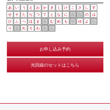
あ
い
う
え
お
か
き
く
け
こ
さ
し
す
せ
そ
た
ち
つ
て
と
な
に
ぬ
ね
の
は
ひ
ふ
へ
ほ
ま
み
む
め
も
や
ゆ
よ
ら
り
る
れ
ろ
わ
を
ん
お申し込み予約
光回線のセットはこちら