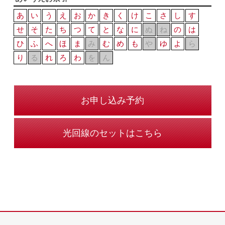
あ
い
う
え
お
か
き
く
け
こ
さ
し
す
せ
そ
た
ち
つ
て
と
な
に
ぬ
ね
の
は
ひ
ふ
へ
ほ
ま
み
む
め
も
や
ゆ
よ
ら
り
る
れ
ろ
わ
を
ん
お申し込み予約
光回線のセットはこちら