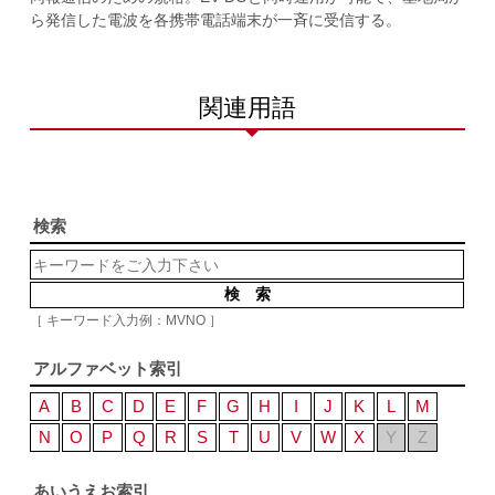
ら発信した電波を各携帯電話端末が一斉に受信する。
関連用語
検索
［ キーワード入力例：MVNO ］
アルファベット索引
A
B
C
D
E
F
G
H
I
J
K
L
M
N
O
P
Q
R
S
T
U
V
W
X
Y
Z
あいうえお索引