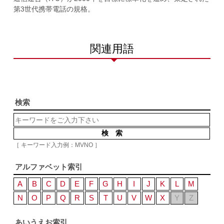
第3世代携帯電話の規格。
関連用語
検索
［ キーワード入力例：MVNO ］
アルファベット索引
A
B
C
D
E
F
G
H
I
J
K
L
M
N
O
P
Q
R
S
T
U
V
W
X
Y
Z
あいうえお索引