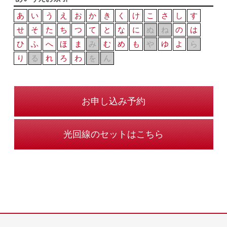
あ
い
う
え
お
か
き
く
け
こ
さ
し
す
せ
そ
た
ち
つ
て
と
な
に
ぬ
ね
の
は
ひ
ふ
へ
ほ
ま
み
む
め
も
や
ゆ
よ
ら
り
る
れ
ろ
わ
を
ん
お申し込み予約
光回線のセットはこちら