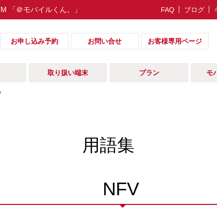
IM 「＠モバイルくん。」
FAQ
ブログ
お申し込み予約
お問い合せ
お客様専用ページ
取り扱い端末
プラン
モ
V
用語集
NFV