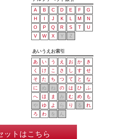
A
B
C
D
E
F
G
H
I
J
K
L
M
N
O
P
Q
R
S
T
U
V
W
X
Y
Z
あいうえお索引
あ
い
う
え
お
か
き
く
け
こ
さ
し
す
せ
そ
た
ち
つ
て
と
な
に
ぬ
ね
の
は
ひ
ふ
へ
ほ
ま
み
む
め
も
や
ゆ
よ
ら
り
る
れ
ろ
わ
を
ん
セットはこちら