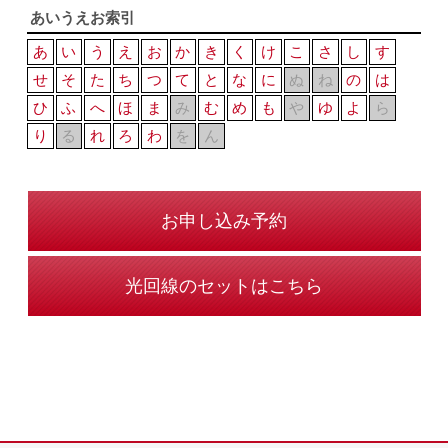
あいうえお索引
あ
い
う
え
お
か
き
く
け
こ
さ
し
す
せ
そ
た
ち
つ
て
と
な
に
ぬ
ね
の
は
ひ
ふ
へ
ほ
ま
み
む
め
も
や
ゆ
よ
ら
り
る
れ
ろ
わ
を
ん
お申し込み予約
光回線のセットはこちら