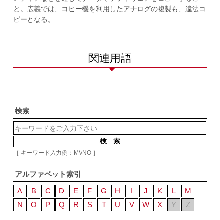
と。広義では、コピー機を利用したアナログの複製も、違法コ
ピーとなる。
関連用語
検索
［ キーワード入力例：MVNO ］
アルファベット索引
A
B
C
D
E
F
G
H
I
J
K
L
M
N
O
P
Q
R
S
T
U
V
W
X
Y
Z