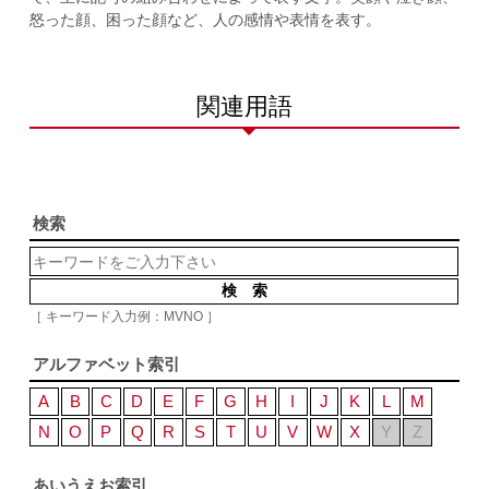
怒った顔、困った顔など、人の感情や表情を表す。
関連用語
検索
［ キーワード入力例：MVNO ］
アルファベット索引
A
B
C
D
E
F
G
H
I
J
K
L
M
N
O
P
Q
R
S
T
U
V
W
X
Y
Z
あいうえお索引