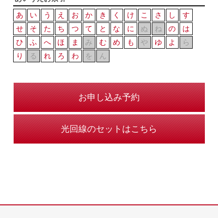
あ
い
う
え
お
か
き
く
け
こ
さ
し
す
せ
そ
た
ち
つ
て
と
な
に
ぬ
ね
の
は
ひ
ふ
へ
ほ
ま
み
む
め
も
や
ゆ
よ
ら
り
る
れ
ろ
わ
を
ん
お申し込み予約
光回線のセットはこちら