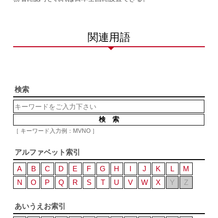
関連用語
検索
［ キーワード入力例：MVNO ］
アルファベット索引
A
B
C
D
E
F
G
H
I
J
K
L
M
N
O
P
Q
R
S
T
U
V
W
X
Y
Z
あいうえお索引