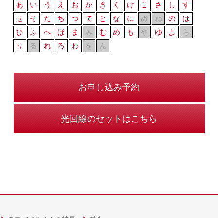
あ
い
う
え
お
か
き
く
け
こ
さ
し
す
せ
そ
た
ち
つ
て
と
な
に
ぬ
ね
の
は
ひ
ふ
へ
ほ
ま
み
む
め
も
や
ゆ
よ
ら
り
る
れ
ろ
わ
を
ん
お申し込み予約
光回線のセットはこちら