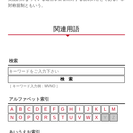
対称規制ともいう。
関連用語
検索
［ キーワード入力例：MVNO ］
アルファベット索引
A
B
C
D
E
F
G
H
I
J
K
L
M
N
O
P
Q
R
S
T
U
V
W
X
Y
Z
あいうえお索引