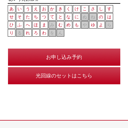
あ
い
う
え
お
か
き
く
け
こ
さ
し
す
せ
そ
た
ち
つ
て
と
な
に
ぬ
ね
の
は
ひ
ふ
へ
ほ
ま
み
む
め
も
や
ゆ
よ
ら
り
る
れ
ろ
わ
を
ん
お申し込み予約
光回線のセットはこちら