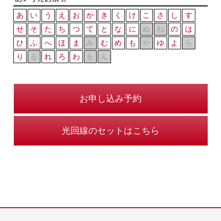
あ
い
う
え
お
か
き
く
け
こ
さ
し
す
せ
そ
た
ち
つ
て
と
な
に
ぬ
ね
の
は
ひ
ふ
へ
ほ
ま
み
む
め
も
や
ゆ
よ
ら
り
る
れ
ろ
わ
を
ん
お申し込み予約
光回線のセットはこちら