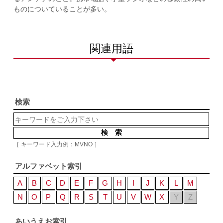
ものについていることが多い。
関連用語
検索
［ キーワード入力例：MVNO ］
アルファベット索引
A
B
C
D
E
F
G
H
I
J
K
L
M
N
O
P
Q
R
S
T
U
V
W
X
Y
Z
あいうえお索引